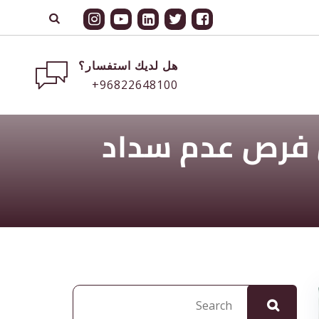
هل لديك استفسار؟
+96822648100
 فرص عدم سداد
البحث