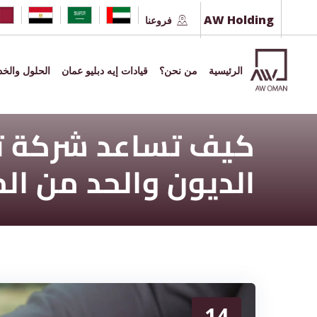
Ski
AW Holding
فروعنا
t
conten
الرئيسية
من نحن؟
قيادات إيه دبليو عمان
الحلول والخ
كيف تساعد شركة ت
الديون والحد من ال
14