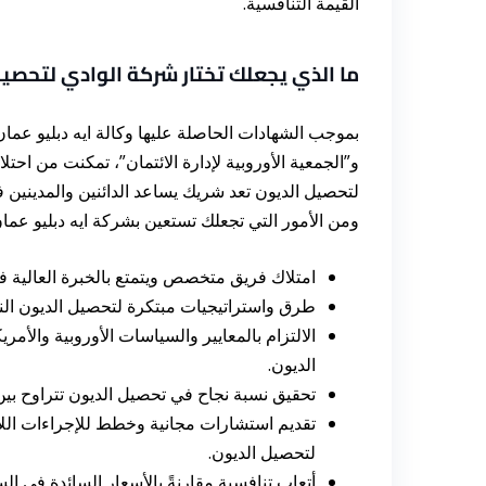
القيمة التنافسية.
ما الذي يجعلك تختار شركة الوادي لتحصيل
بموجب الشهادات الحاصلة عليها وكالة ايه دبليو عمان 
و”الجمعية الأوروبية لإدارة الائتمان”، تمكنت من احتل
لتحصيل الديون تعد شريك يساعد الدائنين والمدينين
ومن الأمور التي تجعلك تستعين بشركة ايه دبليو عما
امتلاك فريق متخصص ويتمتع بالخبرة العالية 
طرق واستراتيجيات مبتكرة لتحصيل الديون الناش
الالتزام بالمعايير والسياسات الأوروبية والأم
الديون.
تحقيق نسبة نجاح في تحصيل الديون تتراوح بين 45% – 55% لأكثر من 160,000 قضية يتم توليها سنوي
تقديم استشارات مجانية وخطط للإجراءات اللا
لتحصيل الديون.
أتعاب تنافسية مقارنةً بالأسعار السائدة في 