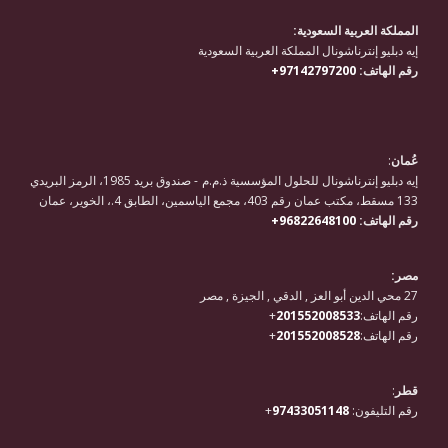
المملكة العربية السعودية:
إيه دبليو إنترناشونال المملكة العربية السعودية
رقم الهاتف:
97142797200+
عُمان
:
إيه دبليو إنترناشونال للحلول المؤسسية ذ.م.م - صندوق بريد 1985، الرمز البريدي
133 مسقط، مكتب عمان رقم 403، مجمع الياسمين، الطابق 4.، الخوير، عمان
رقم الهاتف:
96822648100+
مصر:
27 محي الدين أبو العز , الدقي , الجيزة , مصر
رقم الهاتف:
201552008533
+
رقم الهاتف:
201552008528
+
قطر
:
رقم التليفون:
97433051148
+