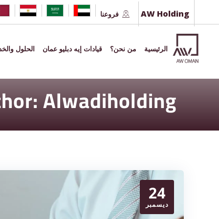
Ski
AW Holding
فروعنا
t
conten
الرئيسية
من نحن؟
قيادات إيه دبليو عمان
الحلول والخ
hor: Alwadiholding
24
ديسمبر