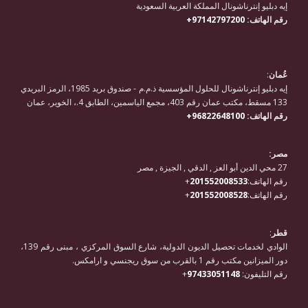
إيه دبليو إنترناشونال المملكة العربية السعودية
رقم الهاتف:
97142797200+
عُمان
:
إيه دبليو إنترناشونال للحلول المؤسسية ذ.م.م - صندوق بريد 1985، الرمز البريدي
133 مسقط، مكتب عمان رقم 403، مجمع الياسمين، الطابق 4.، الخوير، عمان
رقم الهاتف:
96822648100+
مصر:
27 محي الدين أبو العز , الدقي , الجيزة , مصر
رقم الهاتف:
201552008533
+
رقم الهاتف:
201552008528
+
قطر
:
الوادي لخدمات تحصيل الديون الدولية، شارع السوق المركزي ، مبنى رقم 139،
دور الميزانين مكتب رقم 1 بالقرب من سوق ريجنسي و ارامكس.
رقم التليفون:
97433051148
+