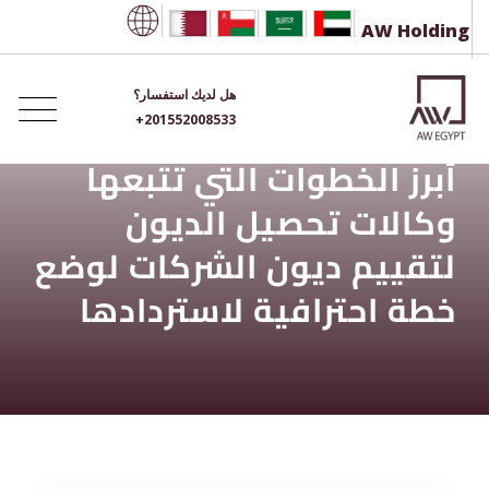
Ski
AW Holding
t
conten
هل لديك استفسار؟
+201552008533
أبرز الخطوات التي تتبعها
وكالات تحصيل الديون
لتقييم ديون الشركات لوضع
خطة احترافية لاستردادها