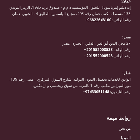
عُمان
:
إيه دبليو إنترناشونال للحلول المؤسسية ذ.م.م - صندوق بريد 1985، الرمز البريدي
133 مسقط، مكتب عمان رقم 403، مجمع الياسمين، الطابق 4.، الخوير، عمان
رقم الهاتف:
96822648100+
مصر:
27 محي الدين أبو العز , الدقي , الجيزة , مصر
رقم الهاتف:
201552008533
+
رقم الهاتف:
201552008528
+
قطر
:
الوادي لخدمات تحصيل الديون الدولية، شارع السوق المركزي ، مبنى رقم 139،
دور الميزانين مكتب رقم 1 بالقرب من سوق ريجنسي و ارامكس.
رقم التليفون:
97433051148
+
روابط مهمة
من نحن
الميديا