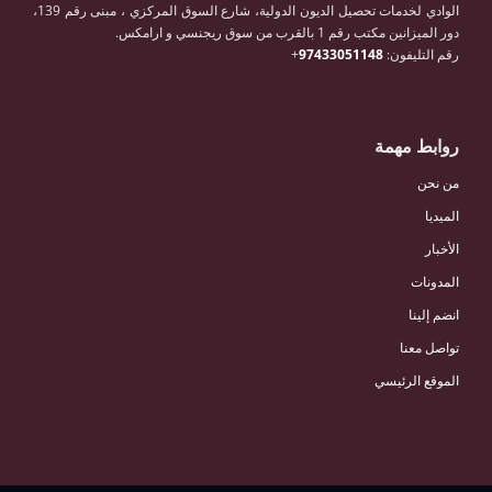
الوادي لخدمات تحصيل الديون الدولية، شارع السوق المركزي ، مبنى رقم 139،
دور الميزانين مكتب رقم 1 بالقرب من سوق ريجنسي و ارامكس.
رقم التليفون:
97433051148
+
روابط مهمة
من نحن
الميديا
الأخبار
المدونات
انضم إلينا
تواصل معنا
الموقع الرئيسي