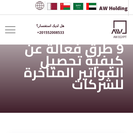
AW Holding
هل لديك استفسار؟
+201552008533
9 طرق فعالة عن
كيفية تحصيل
الفواتير المتأخرة
للشركات