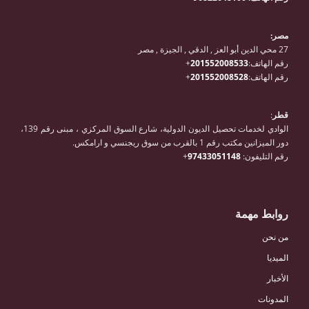
مصر:
27 محي الدين أبو العز , الدقي , الجيزة , مصر
رقم الهاتف:
201552008533
+
رقم الهاتف:
201552008528
+
قطر
:
الوادي لخدمات تحصيل الديون الدولية، شارع السوق المركزي ، مبنى رقم 139،
دور الميزانين مكتب رقم 1 بالقرب من سوق ريجنسي و ارامكس.
رقم التليفون:
97433051148
+
روابط مهمة
من نحن
الميديا
الأخبار
المدونات