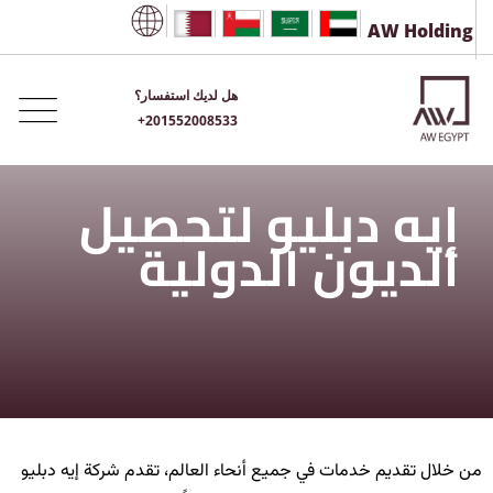
AW Holding
هل لديك استفسار؟
+201552008533
إيه دبليو لتحصيل
الديون الدولية
من خلال تقديم خدمات في جميع أنحاء العالم، تقدم شركة إيه دبليو